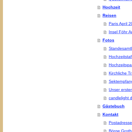
Hochzeit
Reisen
Paris April 
Insel Föhr 
Fotos
Standesamtl
Hochzeitstaf
Hochzeitsp
Kirchliche T
Sektempfang
Unser erste
candlelight
Gästebuch
Kontakt
Postadresse
Börge Grot