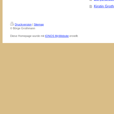
Kirstin Gro
Druckversion
|
Sitemap
© Börge Grothmann
Diese Homepage wurde mit
IONOS MyWebsite
erstellt.