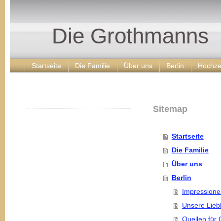
Die Grothmanns
Startseite
Die Familie
Über uns
Berlin
Hochze
Sitemap
Freihalter
Startseite
Die Familie
Über uns
Berlin
Impressionen
Unsere Liebl
Quellen für