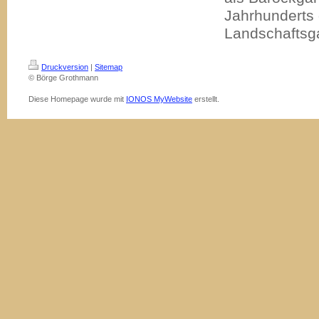
Jahrhunderts 
Landschaftsga
Druckversion
|
Sitemap
© Börge Grothmann
Diese Homepage wurde mit
IONOS MyWebsite
erstellt.