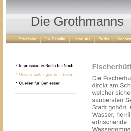
Die Grothmanns
Startseite
Die Familie
Über uns
Berlin
Hochze
Fischerhüt
Impressionen Berlin bei Nacht
Unsere Lieblingsorte in Berlin
Die Fischerhüt
Quellen für Geniesser
direkt am Sch
welcher siche
saubersten S
Stadt gehört.
Freihalter
Wasser, herrl
erfrischende
Wassertempe