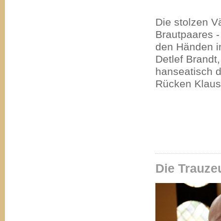
Die stolzen V
Brautpaares -
den Händen i
Detlef Brandt
hanseatisch 
Rücken Klau
Die Trauze